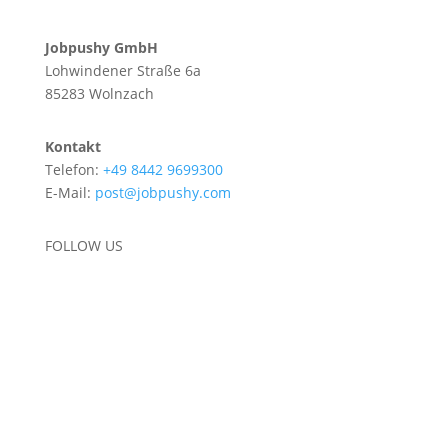
Jobpushy GmbH
Lohwindener Straße 6a
85283 Wolnzach
Kontakt
Telefon:
+49
8442
969
9300
E-Mail:
post
@job
push
y.co
m
FOLLOW US