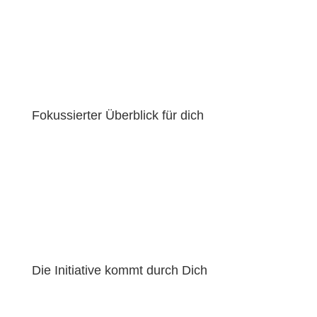
Entdecke massgeschneiderte Jobs.
Um von unserer
gezielten Auswahl an IT-Stellen zu profitieren, gib deine
Präferenzen an.
Bei uns zählt Klasse statt Masse.
Fokussierter Überblick für dich
Gestalte die Frequenz der Stellenangebote nach
deinem Rhythmus.
Überzeuge Dich selbst von der
Qualität der Jobs und nimm Dir die Zeit, die Angebote
mit spannenden Aufgaben und attraktiven Gehältern
genauer unter die Lupe zu nehmen.
Die Initiative kommt durch Dich
Sobald Du einen interessanten Job entdeckst,
bestimmst du den Zeitpunkt für die Kontaktaufnahme.