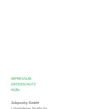
Langweilige Massenjobs waren
gestern.
Tauche ein in unsere Welt
exklusiver IT-Chancen.
IMPRESSUM
DATENSCHUTZ
AGBs
Jobpushy GmbH
Lohwindener Straße 6a