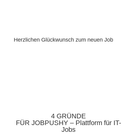
Keine störenden Headhunter oder Recruiter. Ab
diesem Moment sind wir außen vor.
Herzlichen Glückwunsch zum neuen Job
Mit Hilfe unseres Angebots hast Du deinen neuen Job
gefunden.
4 GRÜNDE
FÜR JOBPUSHY – Plattform für IT-
Jobs