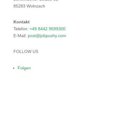
85283 Wolnzach
Kontakt
Telefon:
+49
8442
969
9300
E-Mail:
post
@job
push
y.co
m
FOLLOW US
Folgen