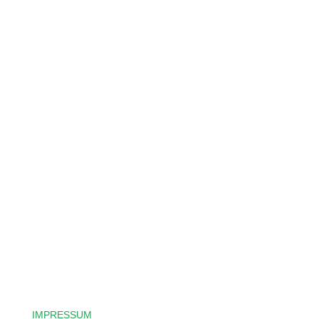
Lass dich von deinem IT
Traumjob mit wenigen Klicks
finden.
Easy & Fast mit JobPushy.
IMPRESSUM