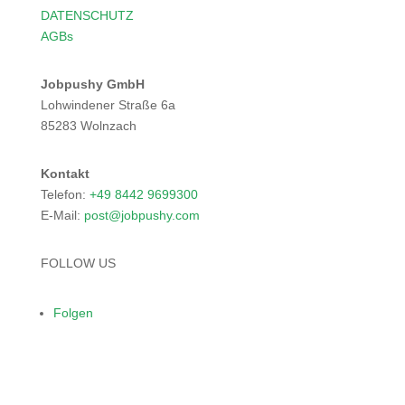
DATENSCHUTZ
AGBs
Jobpushy GmbH
Lohwindener Straße 6a
85283 Wolnzach
Kontakt
Telefon:
+49
8442
969
9300
E-Mail:
post
@job
push
y.co
m
FOLLOW US
Folgen