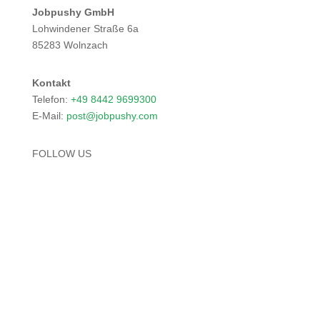
Jobpushy GmbH
Lohwindener Straße 6a
85283 Wolnzach
Kontakt
Telefon:
+49
8442
969
9300
E-Mail:
post
@job
push
y.co
m
FOLLOW US