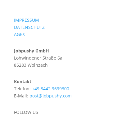
IMPRESSUM
DATENSCHUTZ
AGBs
Jobpushy GmbH
Lohwindener Straße 6a
85283 Wolnzach
Kontakt
Telefon:
+49
8442
969
9300
E-Mail:
post
@job
push
y.co
m
FOLLOW US